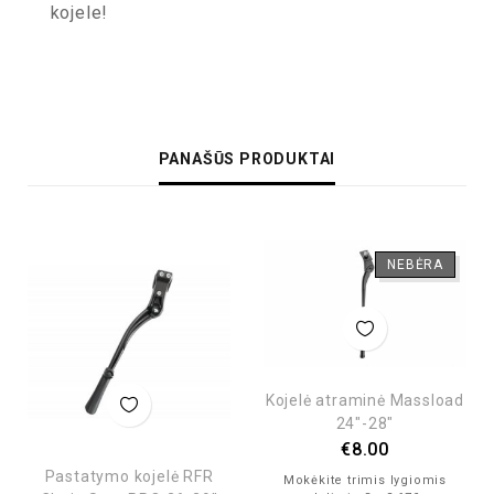
kojele!
PANAŠŪS PRODUKTAI
NEBĖRA
Kojelė atraminė Massload
24″-28″
€
8.00
Pastatymo kojelė RFR
Mokėkite trimis lygiomis