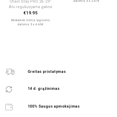
Chain Stay PRO 26-29″
dalimis 3 x 2.67€
Alu reguliuojama galinė
€
19.95
Mokėkite trimis lygiomis
dalimis 3 x 6.65€
Greitas pristatymas
14 d. grąžinimas
100% Saugus apmokėjimas