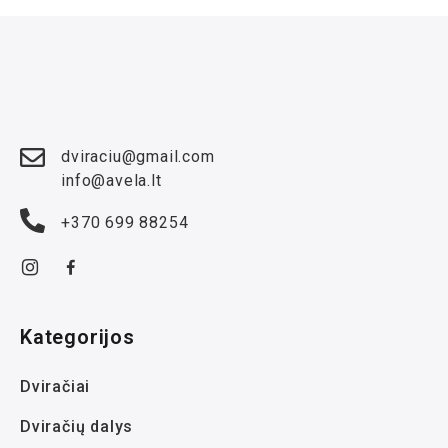
dviraciu@gmail.com
info@avela.lt
+370 699 88254
Kategorijos
Dviračiai
Dviračių dalys