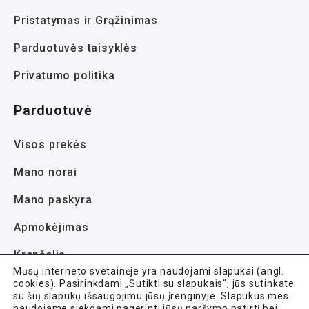
Pristatymas ir Grąžinimas
Parduotuvės taisyklės
Privatumo politika
Parduotuvė
Visos prekės
Mano norai
Mano paskyra
Apmokėjimas
Krepšelis
Mūsų interneto svetainėje yra naudojami slapukai (angl.
cookies). Pasirinkdami „Sutikti su slapukais“, jūs sutinkate
su šių slapukų išsaugojimu jūsų įrenginyje. Slapukus mes
naudojame siekdami pagerinti jūsų naršymo patirtį bei