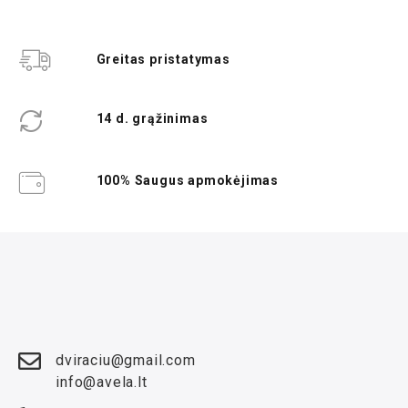
Greitas pristatymas
14 d. grąžinimas
100% Saugus apmokėjimas
dviraciu@gmail.com
info@avela.lt