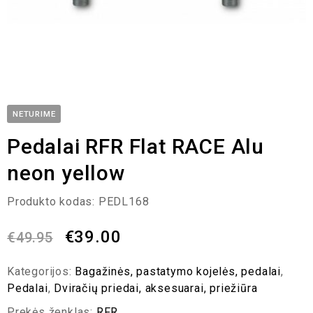
NETURIME
Pedalai RFR Flat RACE Alu
neon yellow
Produkto kodas:
PEDL168
€
39.00
€
49.95
Kategorijos:
Bagažinės, pastatymo kojelės, pedalai
,
Pedalai
,
Dviračių priedai, aksesuarai, priežiūra
Prekės ženklas:
RFR