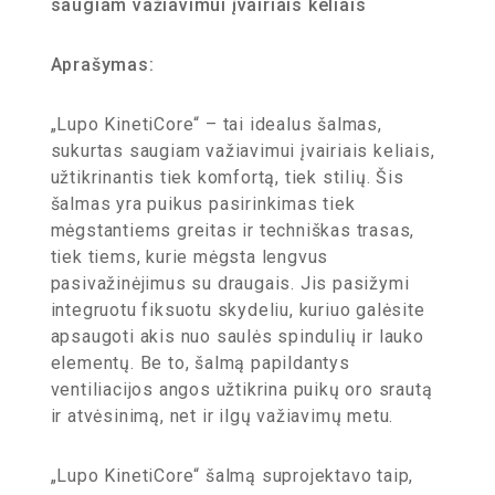
saugiam važiavimui įvairiais keliais
Aprašymas:
„Lupo KinetiCore“ – tai idealus šalmas,
sukurtas saugiam važiavimui įvairiais keliais,
užtikrinantis tiek komfortą, tiek stilių. Šis
šalmas yra puikus pasirinkimas tiek
mėgstantiems greitas ir techniškas trasas,
tiek tiems, kurie mėgsta lengvus
pasivažinėjimus su draugais. Jis pasižymi
integruotu fiksuotu skydeliu, kuriuo galėsite
apsaugoti akis nuo saulės spindulių ir lauko
elementų. Be to, šalmą papildantys
ventiliacijos angos užtikrina puikų oro srautą
ir atvėsinimą, net ir ilgų važiavimų metu.
„Lupo KinetiCore“ šalmą suprojektavo taip,