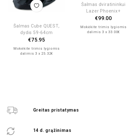
Šalmas dviratininkui
Lazer Phoenix+
€
99.00
Šalmas Cube QUEST,
Mokėkite trimis lygiomis
dydis 59-64cm
dalimis 3 x 33.00€
€
75.95
Mokėkite trimis lygiomis
dalimis 3 x 25.32€
Greitas pristatymas
14 d. grąžinimas