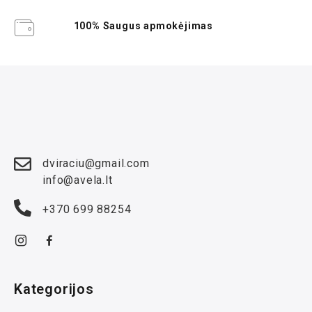
100% Saugus apmokėjimas
dviraciu@gmail.com
info@avela.lt
+370 699 88254
Kategorijos