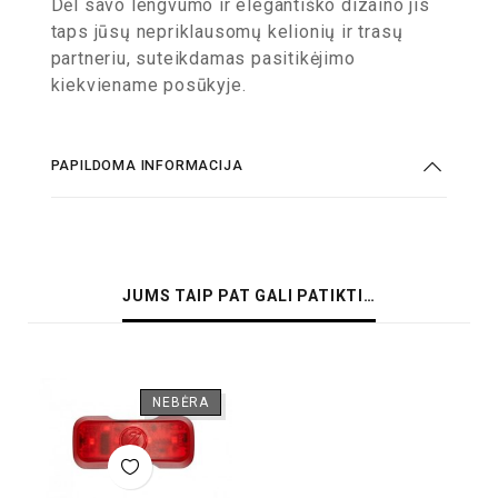
Dėl savo lengvumo ir elegantiško dizaino jis
taps jūsų nepriklausomų kelionių ir trasų
partneriu, suteikdamas pasitikėjimo
kiekviename posūkyje.
PAPILDOMA INFORMACIJA
JUMS TAIP PAT GALI PATIKTI…
NEBĖRA