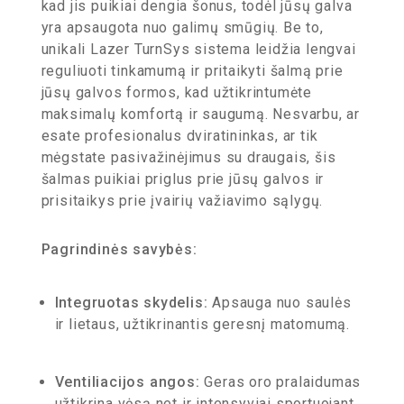
kad jis puikiai dengia šonus, todėl jūsų galva
yra apsaugota nuo galimų smūgių. Be to,
unikali Lazer TurnSys sistema leidžia lengvai
reguliuoti tinkamumą ir pritaikyti šalmą prie
jūsų galvos formos, kad užtikrintumėte
maksimalų komfortą ir saugumą. Nesvarbu, ar
esate profesionalus dviratininkas, ar tik
mėgstate pasivažinėjimus su draugais, šis
šalmas puikiai priglus prie jūsų galvos ir
prisitaikys prie įvairių važiavimo sąlygų.
Pagrindinės savybės:
Integruotas skydelis:
Apsauga nuo saulės
ir lietaus, užtikrinantis geresnį matomumą.
Ventiliacijos angos:
Geras oro pralaidumas
užtikrina vėsą net ir intensyviai sportuojant.