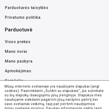
Parduotuvės taisyklės
Privatumo politika
Parduotuvė
Visos prekės
Mano norai
Mano paskyra
Apmokėjimas
Krepšelis
Mūsų interneto svetainėje yra naudojami slapukai (angl.
cookies). Pasirinkdami „Sutikti su slapukais“, jūs sutinkate
su šių slapukų išsaugojimu jūsų įrenginyje. Slapukus mes
naudojame siekdami pagerinti jūsų naršymo patirtį bei
savo svetainės veikimą, taip pat įvertinti naudojimosi
mūsų svetaine įpročius. Daugiau informacijos galite rasti