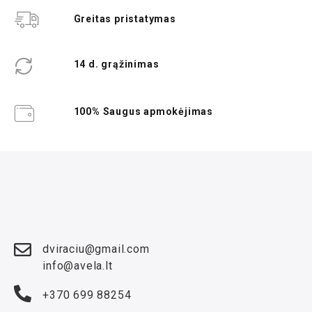
Greitas pristatymas
14 d. grąžinimas
100% Saugus apmokėjimas
dviraciu@gmail.com
info@avela.lt
+370 699 88254