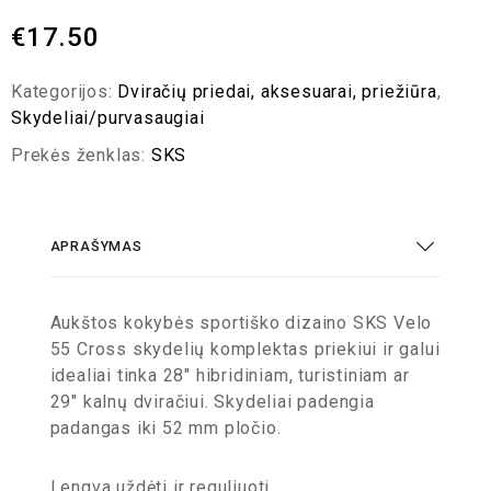
€
17.50
Kategorijos:
Dviračių priedai, aksesuarai, priežiūra
,
Skydeliai/purvasaugiai
Prekės ženklas:
SKS
APRAŠYMAS
Aukštos kokybės sportiško dizaino SKS Velo
55 Cross skydelių komplektas priekiui ir galui
idealiai tinka 28″ hibridiniam, turistiniam ar
29″ kalnų dviračiui. Skydeliai padengia
padangas iki 52 mm pločio.
Lengva uždėti ir reguliuoti