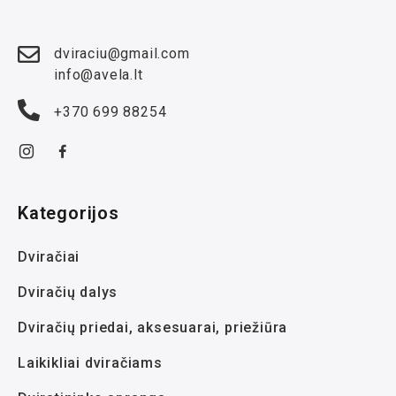
dviraciu@gmail.com
info@avela.lt
+370 699 88254
Kategorijos
Dviračiai
Dviračių dalys
Dviračių priedai, aksesuarai, priežiūra
Laikikliai dviračiams