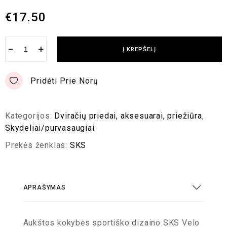
€
17.50
−
+
Į KREPŠELĮ
Pridėti Prie Norų
Kategorijos:
Dviračių priedai, aksesuarai, priežiūra
,
Skydeliai/purvasaugiai
Prekės ženklas:
SKS
APRAŠYMAS
Aukštos kokybės sportiško dizaino SKS Velo