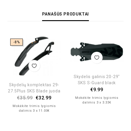
PANAŠŪS PRODUKTAI
-8%
Skydelis galinis 20-29″
SKS S-Guard black
Skydelių komplektas 29-
€
9.99
27.5Plus SKS Blade juoda
€
35.99
€
32.99
Mokėkite trimis lygiomis
dalimis 3 x 3.33€
Mokėkite trimis lygiomis
dalimis 3 x 11.00€