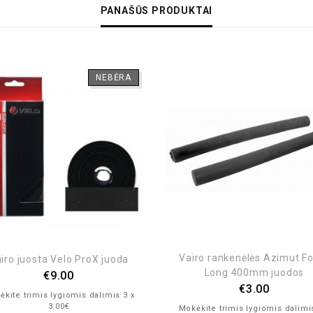
PANAŠŪS PRODUKTAI
NEBĖRA
Vairo rankenėlės Azimut 
iro juosta Velo ProX juoda
Long 400mm juodos
€
9.00
€
3.00
kite trimis lygiomis dalimis 3 x
3.00€
Mokėkite trimis lygiomis dalimi