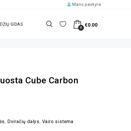
Mano paskyra
DŽIŲ GIDAS
€
0.00
0
 juosta Cube Carbon
lės
,
Dviračių dalys
,
Vairo sistema