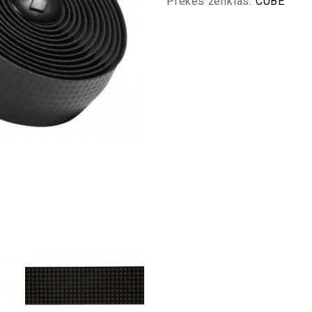
Prekės ženklas:
CUBE