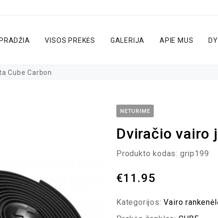
PRADŽIA
VISOS PREKĖS
GALERIJA
APIE MUS
DY
sta Cube Carbon
NETURIME
Dviračio vairo
Produkto kodas:
grip199
€
11.95
Kategorijos:
Vairo rankenė