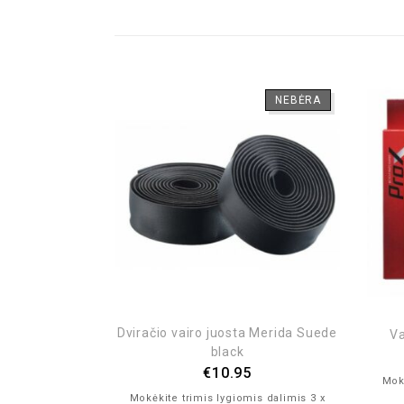
NEBĖRA
ID Icon blue
is dalimis 3 x
Dviračio vairo juosta Merida Suede
Va
black
€
10.95
Mokė
Mokėkite trimis lygiomis dalimis 3 x