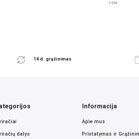
1.00€
14 d. grąžinimas
ategorijos
Informacija
iračiai
Apie mus
viračių dalys
Pristatymas ir Grąžini