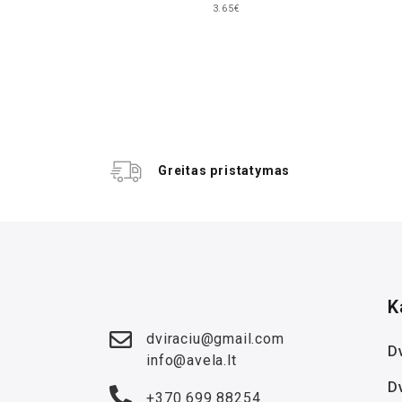
3.65€
Greitas pristatymas
K
dviraciu@gmail.com
Dv
info@avela.lt
D
+370 699 88254