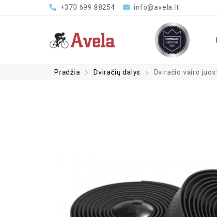
+370 699 88254
info@avela.lt
Pradžia
Dviračių dalys
Dviračio vairo juo