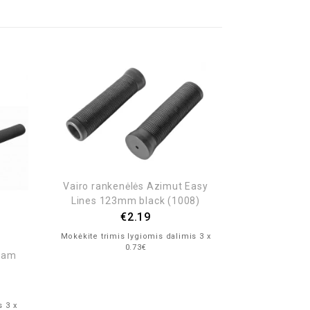
Vairo rankenėlės Azimut Easy
Vairo ranke
Lines 123mm black (1008)
€
2.19
Mokėkite trim
Mokėkite trimis lygiomis dalimis 3 x
0.73€
Foam
s 3 x