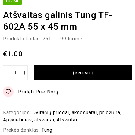
TURIME
Atšvaitas galinis Tung TF-
602A 55 x 45 mm
Produkto kodas:
751
99 turime
€
1.00
−
+
Į KREPŠELĮ
Pridėti Prie Norų
Kategorijos:
Dviračių priedai, aksesuarai, priežiūra
,
Apšvietimas, atšvaitai
,
Atšvaitai
Prekės ženklas:
Tung