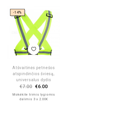
-14%
Atšvaitinės petnešos
atspindinčios šviesą,
universalus dydis
€
7.00
€
6.00
Mokėkite trimis lygiomis
dalimis 3 x 2.00€