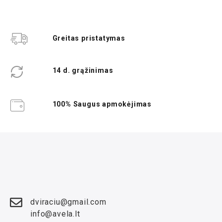
Greitas pristatymas
14 d. grąžinimas
100% Saugus apmokėjimas
dviraciu@gmail.com
info@avela.lt