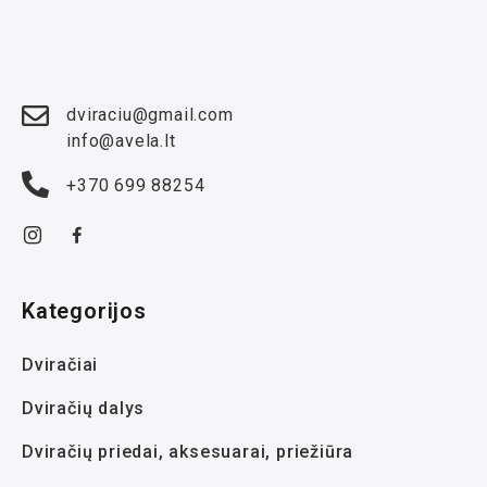
dviraciu@gmail.com
info@avela.lt
+370 699 88254
Kategorijos
Dviračiai
Dviračių dalys
Dviračių priedai, aksesuarai, priežiūra