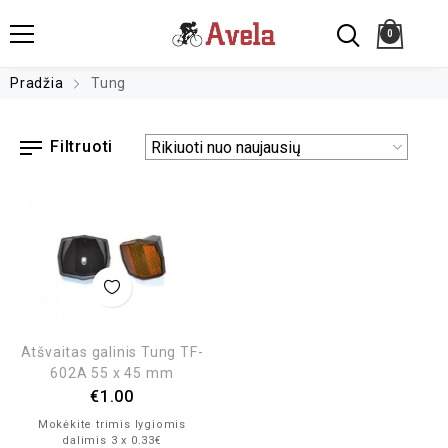
0
Pradžia
Tung
Filtruoti
Atšvaitas galinis Tung TF-
602A 55 x 45 mm
€
1.00
Mokėkite trimis lygiomis
dalimis 3 x 0.33€