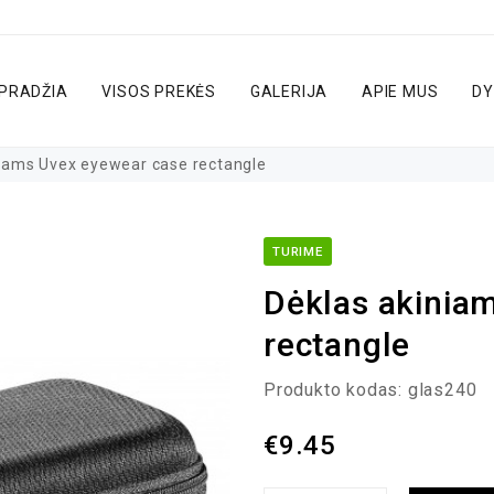
PRADŽIA
VISOS PREKĖS
GALERIJA
APIE MUS
DY
iams Uvex eyewear case rectangle
TURIME
Dėklas akinia
rectangle
Produkto kodas:
glas240
€
9.45