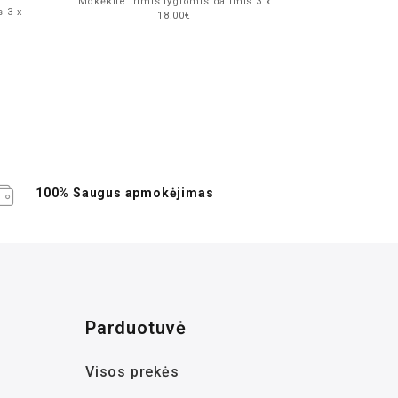
Mokėkite trimis lygiomis dalimis 3 x
s 3 x
18.00€
Mokėkite trim
100% Saugus apmokėjimas
Parduotuvė
Visos prekės