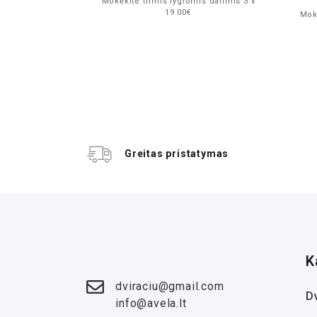
Mokėkite trimis lygiomis dalimis 3 x
19.00€
is dalimis 3 x
Mokė
Greitas pristatymas
K
dviraciu@gmail.com
Dv
info@avela.lt