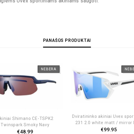
rangiems Uvex sportiniams akiniams saugoti.
PANAŠŪS PRODUKTAI
NEBĖRA
NEB
Dviratininko akiniai Uvex spor
kiniai Shimano CE-TSPK2
231 2.0 white matt / mirror
Twinspark Smoky Navy
€
99.95
€
48.99