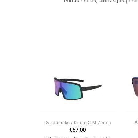
Tvirtas dėklas, skirtas jūsų b
NEBĖRA
RLT2 Aerolite
A
Dviratininko akiniai CTM Zenos
€
57.00