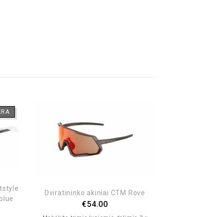
ĖRA
tstyle
Akiniai Shim
Dviratininko akiniai CTM Rove
 blue
€
54.00