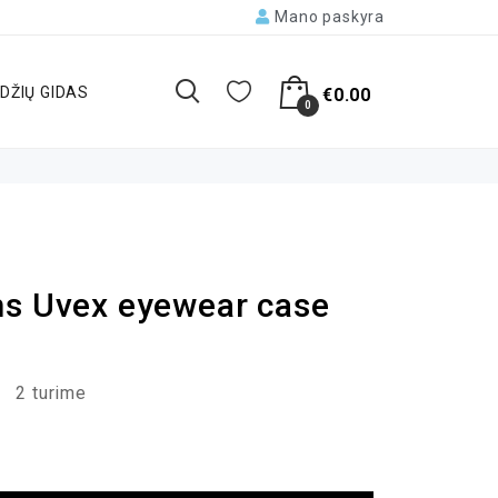
Mano paskyra
DŽIŲ GIDAS
€
0.00
0
ms Uvex eyewear case
2 turime