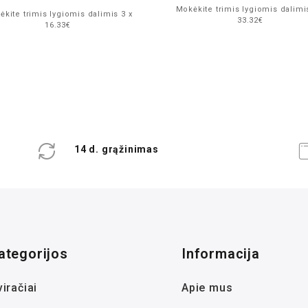
Mokėkite trimis lygiomis dalimi
kite trimis lygiomis dalimis 3 x
33.32€
16.33€
14 d. grąžinimas
ategorijos
Informacija
iračiai
Apie mus