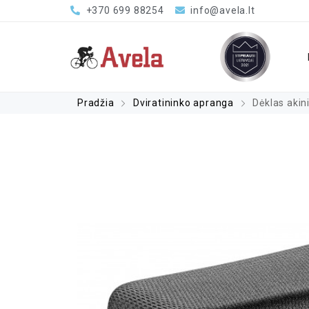
+370 699 88254
info@avela.lt
Pradžia
Dviratininko apranga
Dėklas akin