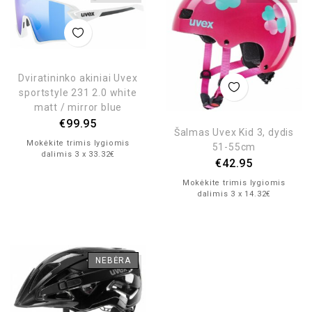
Dviratininko akiniai Uvex
sportstyle 231 2.0 white
matt / mirror blue
€
99.95
Šalmas Uvex Kid 3, dydis
Mokėkite trimis lygiomis
51-55cm
dalimis 3 x 33.32€
€
42.95
Mokėkite trimis lygiomis
dalimis 3 x 14.32€
NEBĖRA