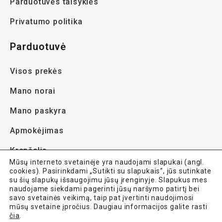
Parduotuvės taisyklės
Privatumo politika
Parduotuvė
Visos prekės
Mano norai
Mano paskyra
Apmokėjimas
Krepšelis
Mūsų interneto svetainėje yra naudojami slapukai (angl.
cookies). Pasirinkdami „Sutikti su slapukais“, jūs sutinkate
su šių slapukų išsaugojimu jūsų įrenginyje. Slapukus mes
naudojame siekdami pagerinti jūsų naršymo patirtį bei
savo svetainės veikimą, taip pat įvertinti naudojimosi
mūsų svetaine įpročius. Daugiau informacijos galite rasti
Avela.lt © 2021-2026 Visos teisės saugomos.
čia
.