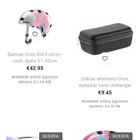
Šalmas Uvex Kid 3 silver-
rosé, dydis 51-55cm
€
42.95
Mokėkite trimis lygiomis
Dėklas akiniams Uvex
dalimis 3 x 14.32€
eyewear case rectangle
€
9.45
Mokėkite trimis lygiomis
dalimis 3 x 3.15€
NEBĖRA
NEBĖRA