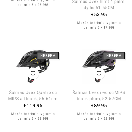
Mokėkite trimis lygiomis
Šalmas Uvex hlmt 4 palm,
dalimis 3 x 25.98€
dydis 51-55CM
€
53.95
Mokėkite trimis lygiomis
dalimis 3 x 17.98€
NEBĖRA
NEBĖRA
Šalmas Uvex Quatro cc
Šalmas Uvex i-vo cc MIPS
MIPS all black, 56-61cm
black-plum, 52-57CM
€
119.95
€
89.95
Mokėkite trimis lygiomis
Mokėkite trimis lygiomis
dalimis 3 x 39.98€
dalimis 3 x 29.98€