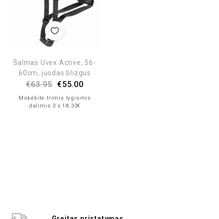
Šalmas Uvex Active, 56-
60cm, juodas blizgus
€
63.95
€
55.00
Mokėkite trimis lygiomis
dalimis 3 x 18.33€
Greitas pristatymas