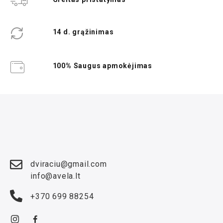
14 d. grąžinimas
100% Saugus apmokėjimas
dviraciu@gmail.com
info@avela.lt
+370 699 88254