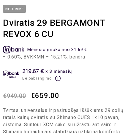
NETURIME
Dviratis 29 BERGAMONT
REVOX 6 CU
Mėnesio įmoka nuo 31.69 €
 0.60%, BVKKMN – 15.21%, bendra mokėtina suma – 760.39 
219.67 €
x 3 mėnesių
Be pabrangimo
€
659.00
€
949.00
Tvirtas, universalus ir pasiruošęs iššūkiams 29 colių
ratais kalnų dviratis su Shimano CUES 1×10 pavarų
sistema, Suntour XCM šake su užraktu ant vairo ir
Shimano hidrauliniais stabdžiais užtikrina komfortą,