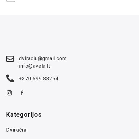
dviraciu@gmail.com
info@avela.lt
+370 699 88254
Kategorijos
Dviračiai