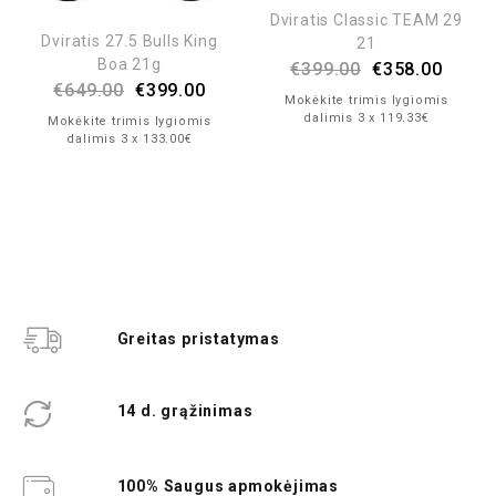
Dviratis Classic TEAM 29
Dviratis 27.5 Bulls King
21
Boa 21g
€
399.00
€
358.00
€
649.00
€
399.00
Mokėkite trimis lygiomis
dalimis 3 x 119.33€
Mokėkite trimis lygiomis
dalimis 3 x 133.00€
Greitas pristatymas
14 d. grąžinimas
100% Saugus apmokėjimas