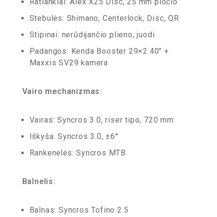
Ratlankiai: Alex X25 Disc, 25 mm pločio
Stebulės: Shimano, Centerlock, Disc, QR
Stipinai: nerūdijančio plieno, juodi
Padangos: Kenda Booster 29×2.40″ +
Maxxis SV29 kamera
Vairo mechanizmas:
Vairas: Syncros 3.0, riser tipo, 720 mm
Iškyša: Syncros 3.0, ±6°
Rankenėlės: Syncros MTB
Balnelis:
Balnas: Syncros Tofino 2.5