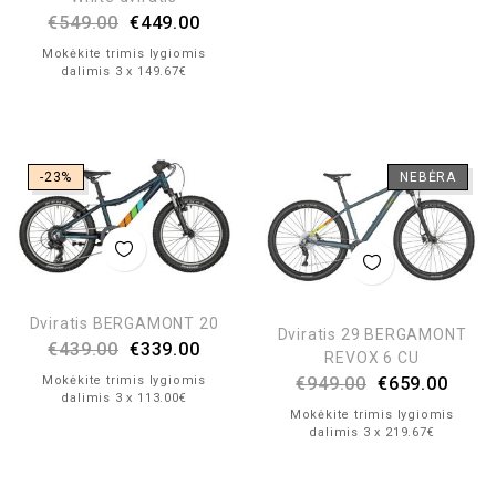
€
549.00
€
449.00
Mokėkite trimis lygiomis
dalimis 3 x 149.67€
-23%
NEBĖRA
Dviratis BERGAMONT 20
Dviratis 29 BERGAMONT
€
439.00
€
339.00
REVOX 6 CU
Mokėkite trimis lygiomis
€
949.00
€
659.00
dalimis 3 x 113.00€
Mokėkite trimis lygiomis
dalimis 3 x 219.67€