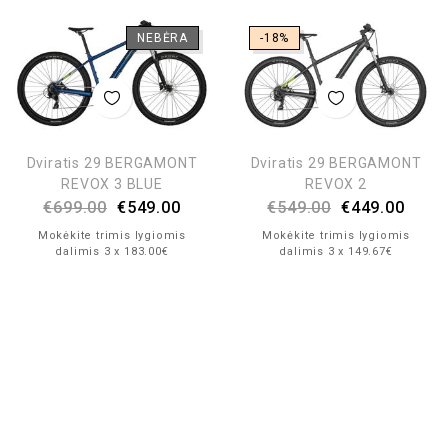
NEBĖRA
-18%
Dviratis 29 BERGAMONT
Dviratis 29 BERGAMONT
REVOX 3 BLUE
REVOX 2
€
699.00
€
549.00
€
549.00
€
449.00
Mokėkite trimis lygiomis
Mokėkite trimis lygiomis
dalimis 3 x 183.00€
dalimis 3 x 149.67€