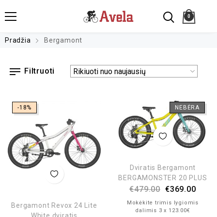
0
Pradžia
Bergamont
Filtruoti
-18%
NEBĖRA
Dviratis Bergamont
BERGAMONSTER 20 PLUS
€
479.00
€
369.00
Mokėkite trimis lygiomis
Bergamont Revox 24 Lite
dalimis 3 x 123.00€
White dviratis