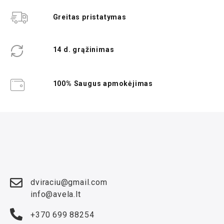
Greitas pristatymas
14 d. grąžinimas
100% Saugus apmokėjimas
dviraciu@gmail.com
info@avela.lt
+370 699 88254