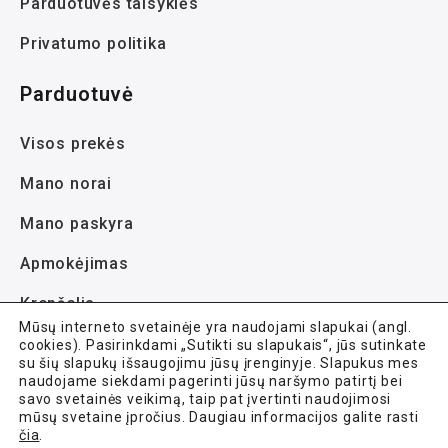
Parduotuvės taisyklės
Privatumo politika
Parduotuvė
Visos prekės
Mano norai
Mano paskyra
Apmokėjimas
Krepšelis
Mūsų interneto svetainėje yra naudojami slapukai (angl.
cookies). Pasirinkdami „Sutikti su slapukais“, jūs sutinkate
su šių slapukų išsaugojimu jūsų įrenginyje. Slapukus mes
naudojame siekdami pagerinti jūsų naršymo patirtį bei
savo svetainės veikimą, taip pat įvertinti naudojimosi
mūsų svetaine įpročius. Daugiau informacijos galite rasti
Avela.lt © 2021-2026 Visos teisės saugomos.
čia
.