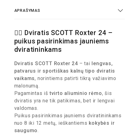
APRAŠYMAS
🚴‍♀️ Dviratis SCOTT Roxter 24 –
puikus pasirinkimas jauniems
dviratininkams
Dviratis SCOTT Roxter 24
– tai
lengvas,
patvarus ir sportiškas kalnų tipo dviratis
vaikams
, norintiems patirti tikrą važiavimo
malonumą.
Pagamintas iš
tvirto aliuminio rėmo
, šis
dviratis yra ne tik patikimas, bet ir lengvai
valdomas.
Puikus pasirinkimas jauniems dviratininkams
nuo 8 iki 12 metų, ieškantiems
kokybės ir
saugumo
.