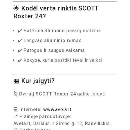
🌟 Kodėl verta rinktis SCOTT
Roxter 24?
✔️ Patikima
Shimano
pavarų sistema
✔️ Lengvas
aliuminio rėmas
✔️ Patogus ir saugus
vaikams
✔️ Kokybė, kuria pasitiki tėvai ir vaikai
🏪 Kur įsigyti?
Šį
Dviratį SCOTT Roxter 24
galite įsigyti:
💻
Internetu:
www.avela.lt
📍
Fizinėje parduotuvėje:
Avela.lt
, Dariaus ir Girėno g. 12,
Radviliškis