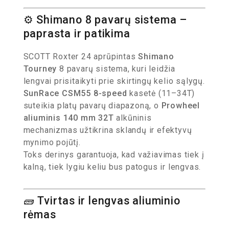
⚙️ Shimano 8 pavarų sistema –
paprasta ir patikima
SCOTT Roxter 24 aprūpintas
Shimano
Tourney
8 pavarų sistema, kuri leidžia
lengvai prisitaikyti prie skirtingų kelio sąlygų.
SunRace CSM55 8-speed
kasetė (11–34T)
suteikia platų pavarų diapazoną, o
Prowheel
aliuminis 140 mm 32T
alkūninis
mechanizmas užtikrina sklandų ir efektyvų
mynimo pojūtį.
Toks derinys garantuoja, kad važiavimas tiek į
kalną, tiek lygiu keliu bus patogus ir lengvas.
🧱 Tvirtas ir lengvas aliuminio
rėmas