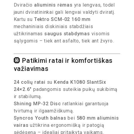
Dviračio
aliuminis rėmas
yra lengvas, todėl
jauni dviratininkai gali lengvai valdyti dviratį.
Kartu su
Tektro SCM-02 160 mm
mechaniniais diskiniais stabdžiais
užtikrinamas
saugus stabdymas
visomis
sąlygomis – tiek ant asfalto, tiek ant žvyro.
🛞 Patikimi ratai ir komfortiškas
važiavimas
24 colių ratai
su
Kenda K1080 SlantSix
24×2.6″
padangomis suteikia puikų sukibimą
ir stabilumą.
Shining MP-32 Disc
ratlankiai garantuoja
tvirtumą ir ilgaamžiškumą.
Syncros Youth balnas
bei
580 mm aliuminis
vairas
užtikrina ergonomišką ir patogią
sėdėseną – idealiai pritaikytą vaikams.