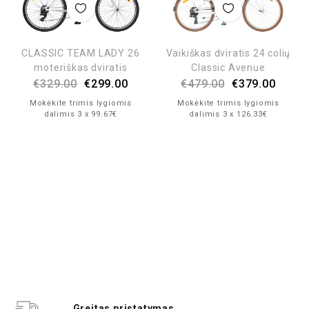
CLASSIC TEAM LADY 26
Vaikiškas dviratis 24 colių
moteriškas dviratis
Classic Avenue
€
329.00
€
299.00
€
479.00
€
379.00
Mokėkite trimis lygiomis
Mokėkite trimis lygiomis
dalimis 3 x 99.67€
dalimis 3 x 126.33€
Greitas pristatymas