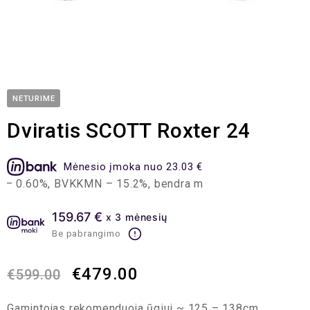
NETURIME
Dviratis SCOTT Roxter 24
Mėnesio įmoka nuo 23.03 €
0.60%, BVKKMN – 15.2%, bendra mokėtina suma – 552.67 EU
159.67 €
x 3 mėnesių
Be pabrangimo
€
479.00
€
599.00
Gamintojas rekomenduoja ūgiui ~ 125 – 138cm