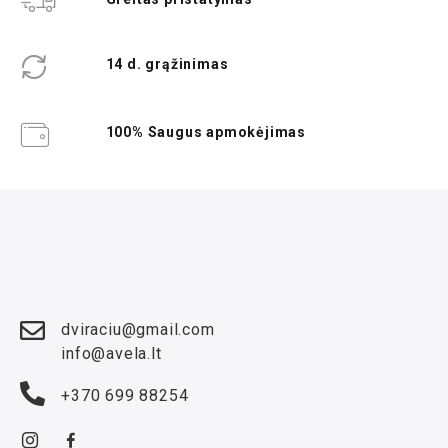
14 d. grąžinimas
100% Saugus apmokėjimas
dviraciu@gmail.com
info@avela.lt
+370 699 88254