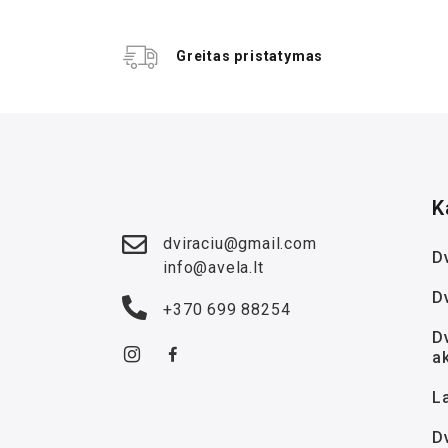
Greitas pristatymas
K
dviraciu@gmail.com
Dv
info@avela.lt
D
+370 699 88254
Dv
a
La
D