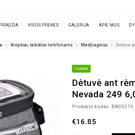
PRADŽIA
VISOS PREKĖS
GALERIJA
APIE MUS
DY
ra
Krepšiai, laikikliai telefonams
Medžiaginiai
Dėtuvė a
TURIME
Dėtuvė ant rė
Nevada 249 6,
Produkto kodas:
BAGS213
€
16.85