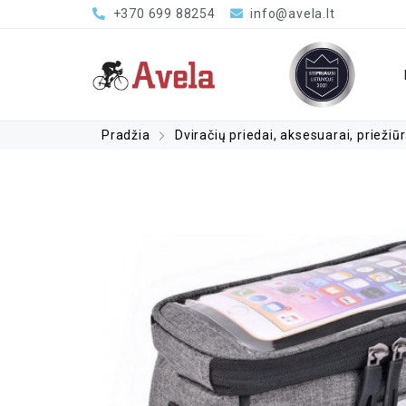
+370 699 88254
info@avela.lt
Pradžia
Dviračių priedai, aksesuarai, priežiū