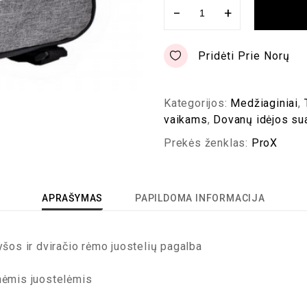
−
+
Pridėti Prie Norų
Kategorijos:
Medžiaginiai
,
vaikams
,
Dovanų idėjos s
Prekės ženklas:
ProX
APRAŠYMAS
PAPILDOMA INFORMACIJA
yšos ir dviračio rėmo juostelių pagalba
inėmis juostelėmis