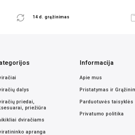
14 d. grąžinimas
ategorijos
Informacija
iračiai
Apie mus
viračių dalys
Pristatymas ir Grąžini
iračių priedai,
Parduotuvės taisyklės
ksesuarai, priežiūra
Privatumo politika
ikikliai dviračiams
viratininko apranga