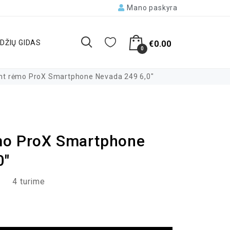
Mano paskyra
DŽIŲ GIDAS
€
0.00
0
nt rėmo ProX Smartphone Nevada 249 6,0″
mo ProX Smartphone
0″
4 turime