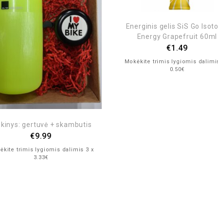
Energinis gelis SiS Go Isot
Energy Grapefruit 60ml
€
1.49
Mokėkite trimis lygiomis dalimi
0.50€
nkinys: gertuvė + skambutis
€
9.99
kite trimis lygiomis dalimis 3 x
3.33€