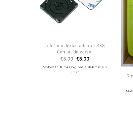
O Energy Berry
60 ml
is dalimis 3 x
Telefono dėklas adapter SKS
Compit Universal
€
8.99
€
8.00
Mokėkite trimis lygiomis dalimis 3 x
2.67€
Ri
Mokė