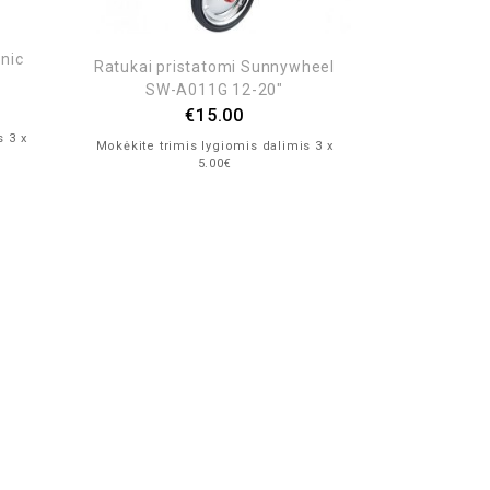
onic
Energinis gel
Ratukai pristatomi Sunnywheel
+ Ca
SW-A011G 12-20″
€
15.00
s 3 x
Mokėkite trim
Mokėkite trimis lygiomis dalimis 3 x
5.00€