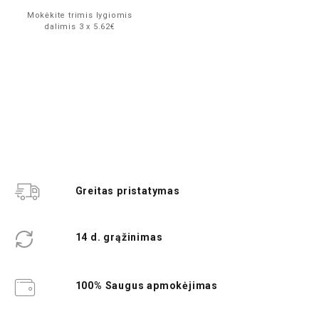
Mokėkite trimis lygiomis
dalimis 3 x 5.62€
Greitas pristatymas
14 d. grąžinimas
100% Saugus apmokėjimas