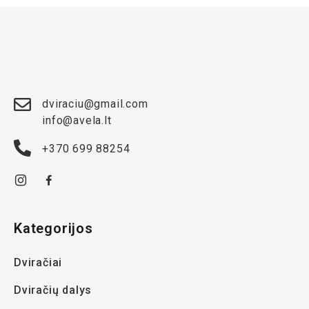
dviraciu@gmail.com
info@avela.lt
+370 699 88254
Kategorijos
Dviračiai
Dviračių dalys