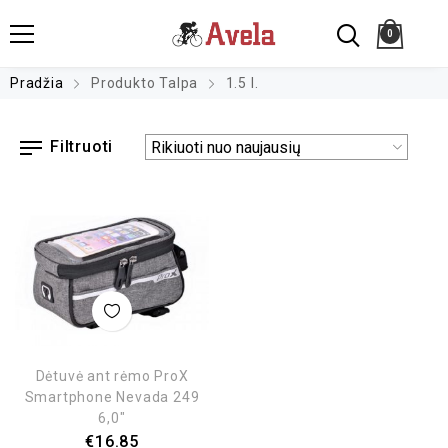
0
Pradžia
Produkto Talpa
1.5 l.
Filtruoti
Dėtuvė ant rėmo ProX
Smartphone Nevada 249
6,0″
€
16.85