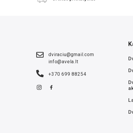
K
dviraciu@gmail.com
Dv
info@avela.lt
D
+370 699 88254
Dv
a
La
D