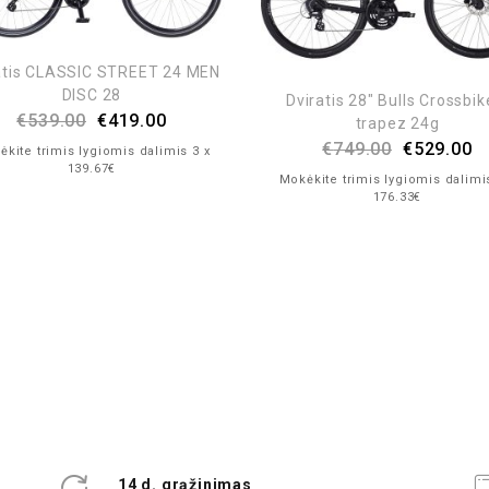
atis CLASSIC STREET 24 MEN
DISC 28
Dviratis 28″ Bulls Crossbik
€
539.00
€
419.00
trapez 24g
€
749.00
€
529.00
kite trimis lygiomis dalimis 3 x
139.67€
Mokėkite trimis lygiomis dalimi
176.33€
14 d. grąžinimas