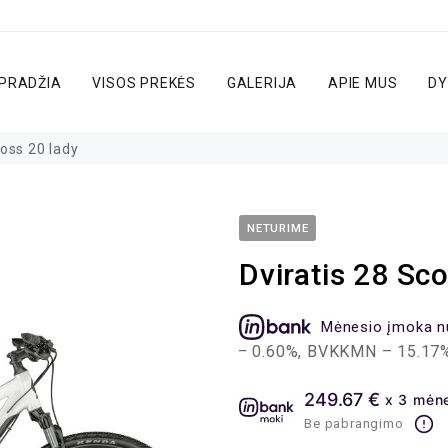
PRADŽIA
VISOS PREKĖS
GALERIJA
APIE MUS
DY
ross 20 lady
NETURIME
Dviratis 28 Sc
Mėnesio įmoka n
inistravimo mokestis – 0.60%, BVKKMN – 15.17%, bendra m
249.67 €
x 3 mėn
Be pabrangimo