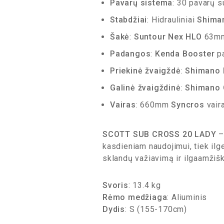
Pavarų sistema
: 30 pavarų 
Stabdžiai
: Hidrauliniai
Shima
Šakė
:
Suntour Nex HLO
63mm 
Padangos
:
Kenda Booster
pa
Priekinė žvaigždė
:
Shimano 
Galinė žvaigždinė
:
Shimano 
Vairas
: 660mm
Syncros
vaira
SCOTT SUB CROSS 20 LADY
–
kasdieniam naudojimui, tiek ilg
sklandų važiavimą ir ilgaamžiš
Svoris
: 13.4 kg
Rėmo medžiaga
: Aliuminis
Dydis
: S (155-170cm)