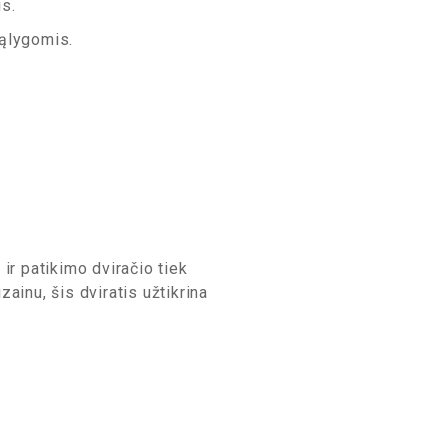
is.
sąlygomis.
r patikimo dviračio tiek
inu, šis dviratis užtikrina