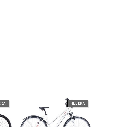
ĖRA
NEBĖRA
-6%