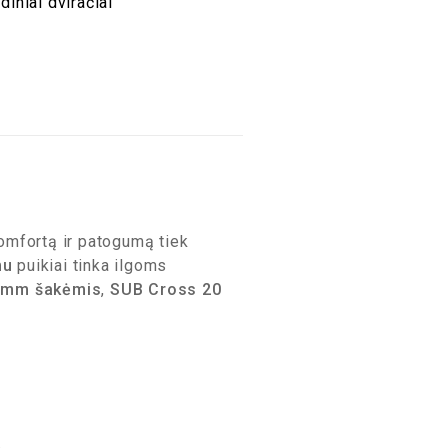
diniai dviračiai
komfortą ir patogumą tiek
mu
puikiai tinka ilgoms
3mm šakėmis
,
SUB Cross 20