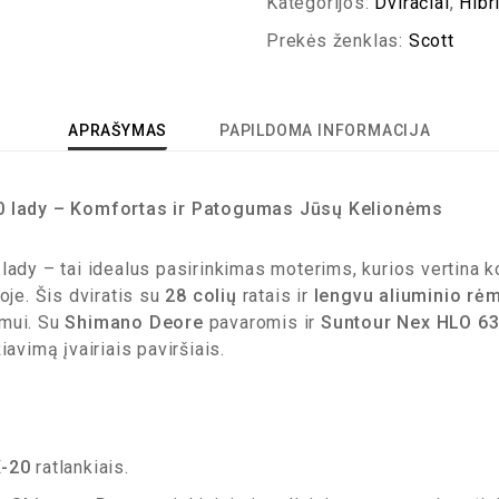
Kategorijos:
Dviračiai
,
Hibri
Prekės ženklas:
Scott
APRAŠYMAS
PAPILDOMA INFORMACIJA
 lady – Komfortas ir Patogumas Jūsų Kelionėms
lady – tai idealus pasirinkimas moterims, kurios vertina 
oje. Šis dviratis su
28 colių
ratais ir
lengvu aliuminio rė
imui. Su
Shimano Deore
pavaromis ir
Suntour Nex HLO 6
iavimą įvairiais paviršiais.
X-20
ratlankiais.