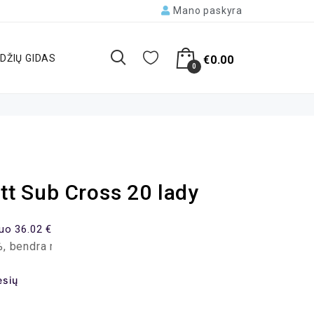
Mano paskyra
DŽIŲ GIDAS
€
0.00
0
ott Sub Cross 20 lady
uo 36.02 €
okėtina suma – 864.25 EUR, mėnesio įmoka – 36.02 EUR.
esių