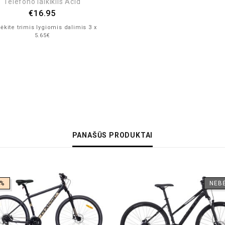
Telefono laikiklis Acid
€
16.95
kite trimis lygiomis dalimis 3 x
5.65€
PANAŠŪS PRODUKTAI
2%
NEB