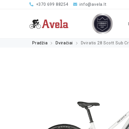
+370 699 88254
info@avela.lt
Pradžia
Dviračiai
Dviratis 28 Scott Sub C
a – 0%, sutarties sudarymo mokestis – 1%, sutarties adm