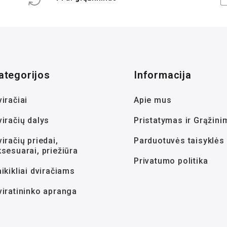
ategorijos
Informacija
iračiai
Apie mus
viračių dalys
Pristatymas ir Grąžini
iračių priedai,
Parduotuvės taisyklės
ksesuarai, priežiūra
Privatumo politika
ikikliai dviračiams
viratininko apranga