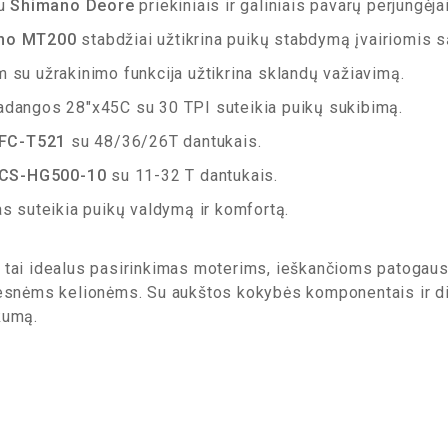
su
Shimano Deore
priekiniais ir galiniais pavarų perjungėja
no MT200
stabdžiai užtikrina puikų stabdymą įvairiomis 
su užrakinimo funkcija užtikrina sklandų važiavimą.
dangos 28″x45C su 30 TPI suteikia puikų sukibimą.
FC-T521
su 48/36/26T dantukais.
CS-HG500-10
su 11-32 T dantukais.
s suteikia puikų valdymą ir komfortą.
 tai idealus pasirinkimas moterims, ieškančioms patogaus i
esnėms kelionėms. Su aukštos kokybės komponentais ir diza
kumą.