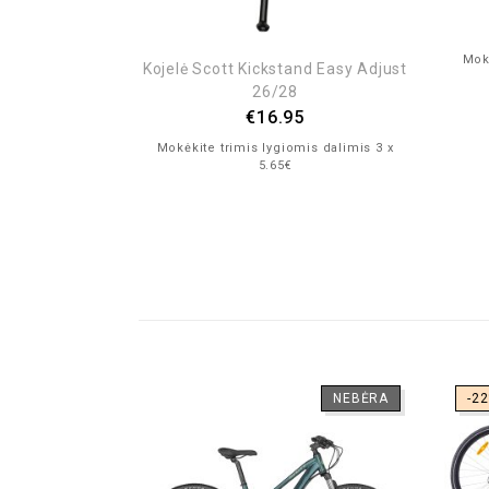
Mokė
Kojelė Scott Kickstand Easy Adjust
26/28
€
16.95
Mokėkite trimis lygiomis dalimis 3 x
5.65€
NEBĖRA
-2