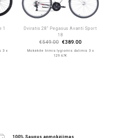
e 1
Dviratis 28″ Pegasus Avanti Sport
18
€
549.00
€
389.00
s 3 x
Mokėkite trimis lygiomis dalimis 3 x
Scott SUB 
129.67€
€
736
Mokėkite trim
100% Saugus apmokėjimas