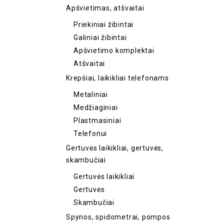
Apšvietimas, atšvaitai
Priekiniai žibintai
Galiniai žibintai
Apšvietimo komplektai
Atšvaitai
Krepšiai, laikikliai telefonams
Metaliniai
Medžiaginiai
Plastmasiniai
Telefonui
Gertuvės laikikliai, gertuvės,
skambučiai
Gertuvės laikikliai
Gertuvės
Skambučiai
Spynos, spidometrai, pompos