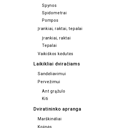
Spynos
Spidometrai
Pompos
Įrankiai, raktai, tepalai
Įrankiai, raktai
Tepalai
Vaikiškos kėdutės
Laikikliai dviračiams
Sandėliavimui
Pervežimui
Ant grąžulo
Kiti
Dviratininko apranga
Marškinėliai
Kojinės