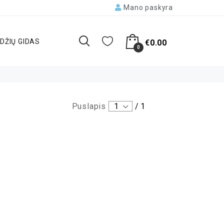
Mano paskyra
DŽIŲ GIDAS
€
0.00
0
Puslapis
1
/
1