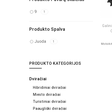
9
1
Galin
Produkto Spalva
Juoda
1
Mokėkit
PRODUKTO KATEGORIJOS
Dviračiai
Hibridiniai dviračiai
Miesto dviračiai
Turistiniai dviračiai
Paaugliški dviračiai