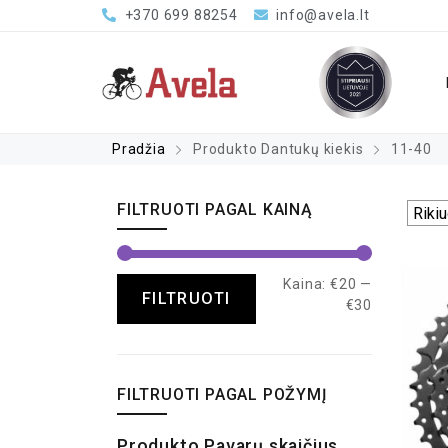
+370 699 88254
info@avela.lt
Pradžia
Produkto Dantukų kiekis
11-40
FILTRUOTI PAGAL KAINĄ
Kaina:
€20
—
FILTRUOTI
€30
FILTRUOTI PAGAL POŽYMĮ
Produkto Pavarų skaičius