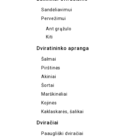
Sandėliavimui
Pervežimui
Ant grąžulo
Kiti
Dviratininko apranga
Šalmai
Pirštinės
Akiniai
Šortai
Marškinėliai
Kojinės
Kaklaskarės, šalikai
Dviračiai
Paaugliški dviračiai