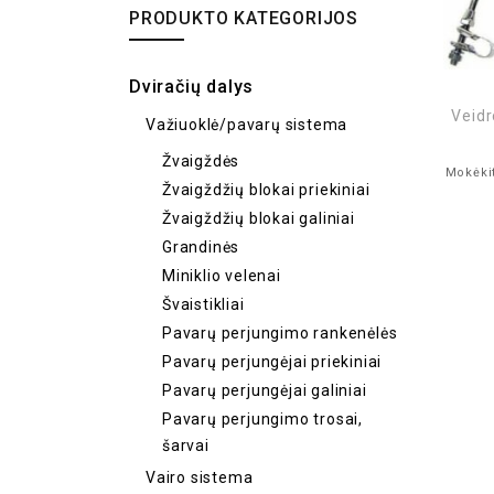
PRODUKTO KATEGORIJOS
Dviračių dalys
Veid
Važiuoklė/pavarų sistema
Žvaigždės
Mokėkit
Žvaigždžių blokai priekiniai
Žvaigždžių blokai galiniai
Grandinės
Miniklio velenai
Švaistikliai
Pavarų perjungimo rankenėlės
Pavarų perjungėjai priekiniai
Pavarų perjungėjai galiniai
Pavarų perjungimo trosai,
šarvai
Vairo sistema