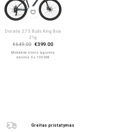
Dviratis 27.5 Bulls King Boa
21g
€
649.00
€
399.00
Mokėkite trimis lygiomis
dalimis 3 x 133.00€
Greitas pristatymas