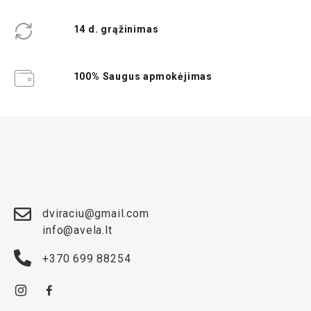
14 d. grąžinimas
100% Saugus apmokėjimas
dviraciu@gmail.com
info@avela.lt
+370 699 88254