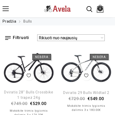
0
Pradžia
Bulls
Filtruoti
NEBĖRA
NEBĖRA
Dviratis 28″ Bulls Crossbike
Dviratis 29 Bulls Wildtail 2
1 trapez 24g
€
729.00
€
549.00
€
749.00
€
529.00
Mokėkite trimis lygiomis
dalimis 3 x 183.00€
Mokėkite trimis lygiomis
dalimis 3 x 176.33€