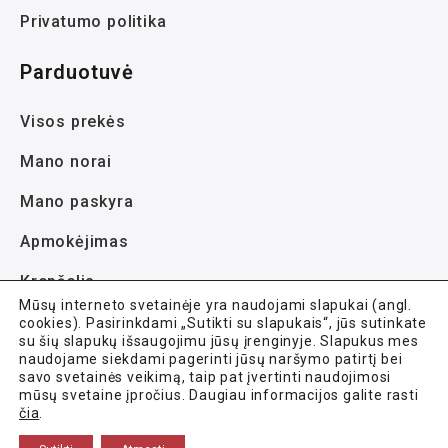
Privatumo politika
Parduotuvė
Visos prekės
Mano norai
Mano paskyra
Apmokėjimas
Krepšelis
Mūsų interneto svetainėje yra naudojami slapukai (angl.
cookies). Pasirinkdami „Sutikti su slapukais“, jūs sutinkate
su šių slapukų išsaugojimu jūsų įrenginyje. Slapukus mes
naudojame siekdami pagerinti jūsų naršymo patirtį bei
savo svetainės veikimą, taip pat įvertinti naudojimosi
mūsų svetaine įpročius. Daugiau informacijos galite rasti
Avela.lt © 2021-2026 Visos teisės saugomos.
čia
.