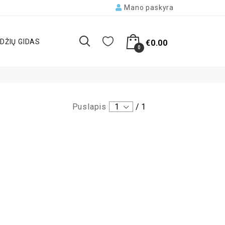
Mano paskyra
DŽIŲ GIDAS
€
0.00
0
Puslapis
1
/
1