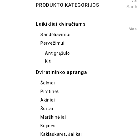
Va
PRODUKTO KATEGORIJOS
Sanb
Laikikliai dviračiams
Mokė
Sandėliavimui
Pervežimui
Ant grąžulo
Kiti
Dviratininko apranga
Šalmai
Pirštinės
Akiniai
Šortai
Marškinėliai
Kojinės
Kaklaskarės, šalikai