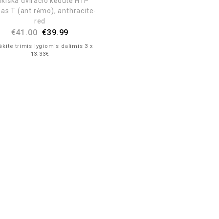
ikiška dviračio kėdutė HTP
as T (ant rėmo), anthracite-
red
€
41.00
€
39.99
kite trimis lygiomis dalimis 3 x
13.33€