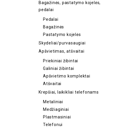
Bagažinės, pastatymo kojelės,
pedalai
Pedalai
Bagažinės
Pastatymo kojelės
Skydeliai/purvasaugiai
Apšvietimas, atšvaitai
Priekiniai žibintai
Galiniai žibintai
Apšvietimo komplektai
Atšvaitai
Krepšiai, laikikliai telefonams
Metaliniai
Medžiaginiai
Plastmasiniai
Telefonui