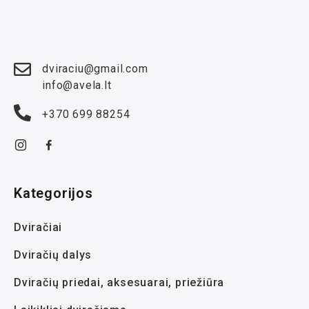
dviraciu@gmail.com
info@avela.lt
+370 699 88254
Kategorijos
Dviračiai
Dviračių dalys
Dviračių priedai, aksesuarai, priežiūra