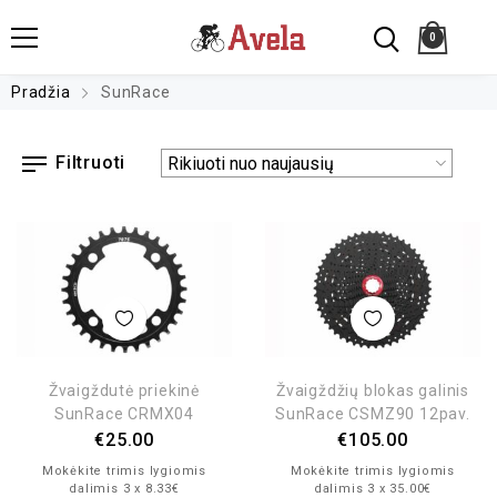
0
Pradžia
SunRace
Filtruoti
Žvaigždutė priekinė
Žvaigždžių blokas galinis
SunRace CRMX04
SunRace CSMZ90 12pav.
€
25.00
€
105.00
Mokėkite trimis lygiomis
Mokėkite trimis lygiomis
dalimis 3 x 8.33€
dalimis 3 x 35.00€