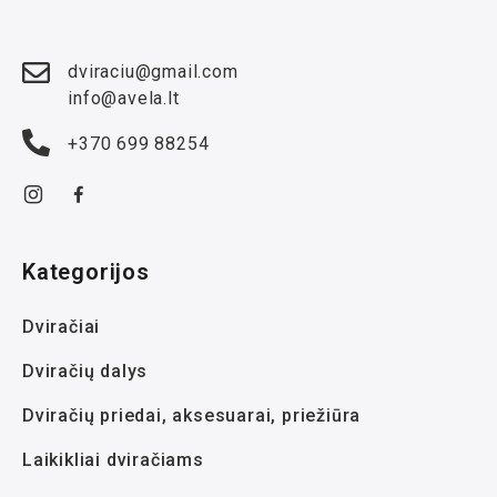
dviraciu@gmail.com
info@avela.lt
+370 699 88254
Kategorijos
Dviračiai
Dviračių dalys
Dviračių priedai, aksesuarai, priežiūra
Laikikliai dviračiams