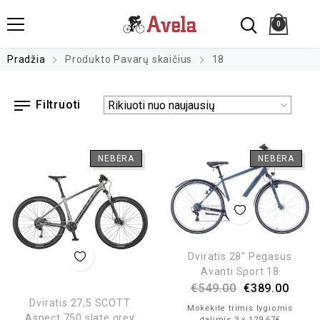
0
Pradžia
Produkto Pavarų skaičius
18
Filtruoti
NEBĖRA
NEBĖRA
Dviratis 28″ Pegasus
Avanti Sport 18
€
549.00
€
389.00
Dviratis 27,5 SCOTT
Mokėkite trimis lygiomis
Aspect 750 slate grey
dalimis 3 x 129.67€