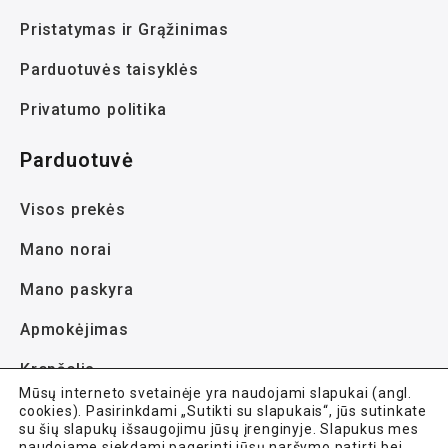
Pristatymas ir Grąžinimas
Parduotuvės taisyklės
Privatumo politika
Parduotuvė
Visos prekės
Mano norai
Mano paskyra
Apmokėjimas
Krepšelis
Mūsų interneto svetainėje yra naudojami slapukai (angl.
cookies). Pasirinkdami „Sutikti su slapukais“, jūs sutinkate
su šių slapukų išsaugojimu jūsų įrenginyje. Slapukus mes
naudojame siekdami pagerinti jūsų naršymo patirtį bei