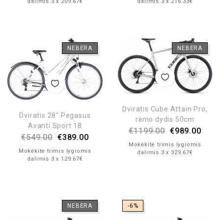
dalimis 3 x 209.67€
dalimis 3 x 216.33€
NEBĖRA
NEBĖRA
Dviratis Cube Attain Pro,
Dviratis 28″ Pegasus
rėmo dydis 50cm
Avanti Sport 18
€
1199.00
€
989.00
€
549.00
€
389.00
Mokėkite trimis lygiomis
Mokėkite trimis lygiomis
dalimis 3 x 329.67€
dalimis 3 x 129.67€
NEBĖRA
-6%