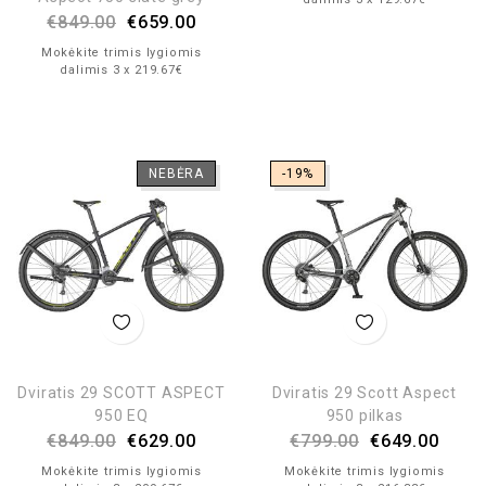
€
849.00
€
659.00
Mokėkite trimis lygiomis
dalimis 3 x 219.67€
NEBĖRA
-19%
Dviratis 29 SCOTT ASPECT
Dviratis 29 Scott Aspect
950 EQ
950 pilkas
€
849.00
€
629.00
€
799.00
€
649.00
Mokėkite trimis lygiomis
Mokėkite trimis lygiomis