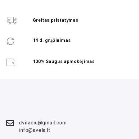
Greitas pristatymas
14 d. grąžinimas
100% Saugus apmokėjimas
dviraciu@gmail.com
info@avela.lt