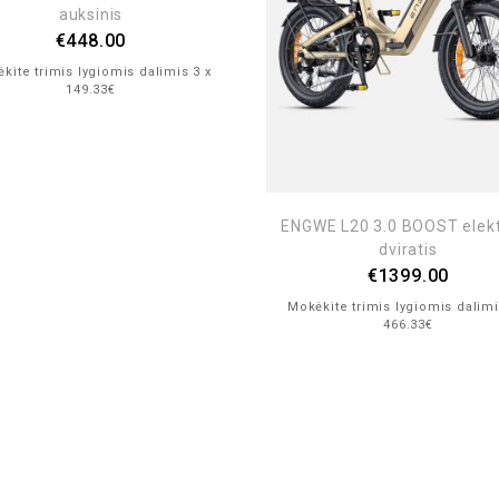
auksinis
€
448.00
kite trimis lygiomis dalimis 3 x
149.33€
ENGWE L20 3.0 BOOST elekt
dviratis
€
1399.00
Mokėkite trimis lygiomis dalimi
466.33€