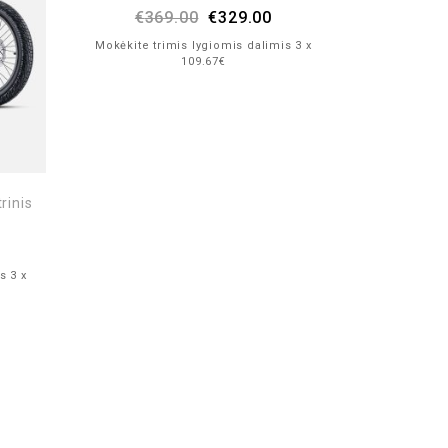
€
369.00
€
329.00
Mokėkite trimis lygiomis dalimis 3 x
109.67€
rinis
s 3 x