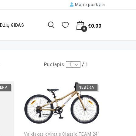
Mano paskyra
DŽIŲ GIDAS
€
0.00
0
3
Puslapis
1
/
1
ĖRA
NEBĖRA
Vaikiškas dviratis Classic TEAM 24″