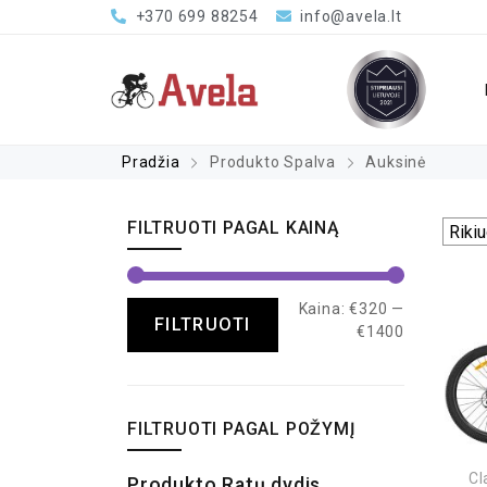
+370 699 88254
info@avela.lt
Pradžia
Produkto Spalva
Auksinė
FILTRUOTI PAGAL KAINĄ
Kaina:
€320
—
FILTRUOTI
€1400
FILTRUOTI PAGAL POŽYMĮ
Cl
Produkto Ratų dydis