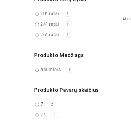
20" ratai
1
Mokė
24" ratai
1
26" ratai
1
Produkto Medžiaga
Aliuminis
3
Produkto Pavarų skaičius
7
2
21
1