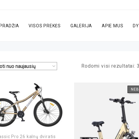
PRADŽIA
VISOS PREKĖS
GALERIJA
APIE MUS
DY
Rodomi visi rezultatai: 
NEB
assic Pro 26 kalnų dviratis