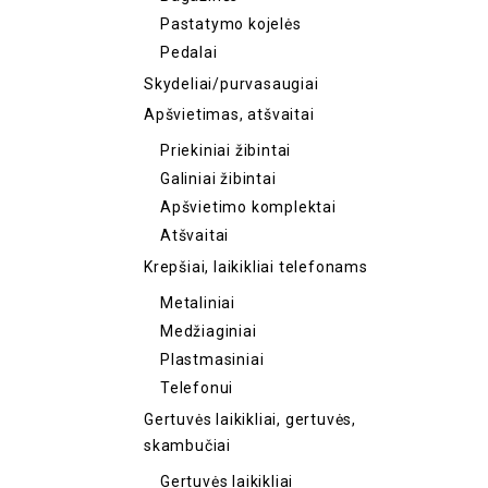
Pastatymo kojelės
Pedalai
Skydeliai/purvasaugiai
Apšvietimas, atšvaitai
Priekiniai žibintai
Galiniai žibintai
Apšvietimo komplektai
Atšvaitai
Krepšiai, laikikliai telefonams
Metaliniai
Medžiaginiai
Plastmasiniai
Telefonui
Gertuvės laikikliai, gertuvės,
skambučiai
Gertuvės laikikliai