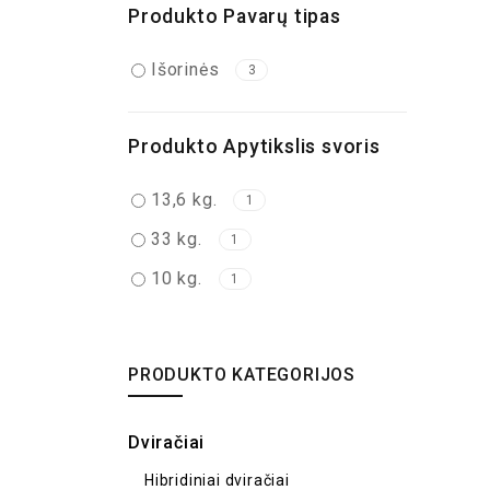
Produkto Pavarų tipas
Išorinės
3
Produkto Apytikslis svoris
13,6 kg.
1
33 kg.
1
10 kg.
1
PRODUKTO KATEGORIJOS
Dviračiai
Hibridiniai dviračiai