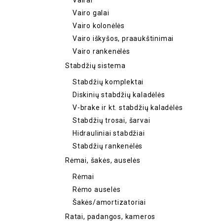
Vairai
Vairo galai
Vairo kolonėlės
Vairo iškyšos, praaukštinimai
Vairo rankenėlės
Stabdžių sistema
Stabdžių komplektai
Diskinių stabdžių kaladėlės
V-brake ir kt. stabdžių kaladėlės
Stabdžių trosai, šarvai
Hidrauliniai stabdžiai
Stabdžių rankenėlės
Rėmai, šakės, auselės
Rėmai
Rėmo auselės
Šakės/amortizatoriai
Ratai, padangos, kameros