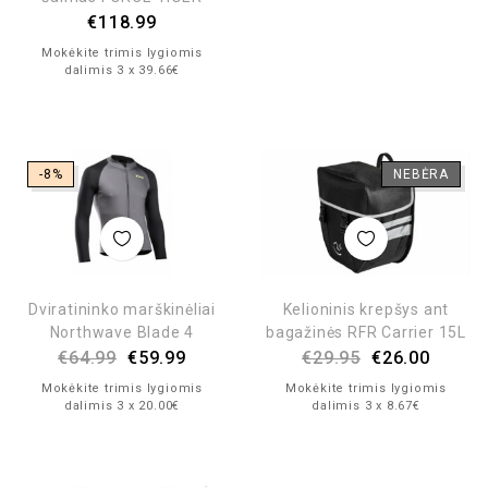
€
118.99
Mokėkite trimis lygiomis
dalimis 3 x 39.66€
-8%
NEBĖRA
Dviratininko marškinėliai
Kelioninis krepšys ant
Northwave Blade 4
bagažinės RFR Carrier 15L
€
64.99
€
59.99
€
29.95
€
26.00
Mokėkite trimis lygiomis
Mokėkite trimis lygiomis
dalimis 3 x 20.00€
dalimis 3 x 8.67€