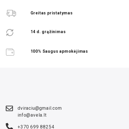
Greitas pristatymas
14 d. grąžinimas
100% Saugus apmokėjimas
dviraciu@gmail.com
info@avela.lt
+370 699 88254