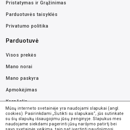
Pristatymas ir Grąžinimas
Parduotuvės taisyklės
Privatumo politika
Parduotuvė
Visos prekės
Mano norai
Mano paskyra
Apmokėjimas
Krepšelis
Mūsų interneto svetainėje yra naudojami slapukai (angl.
cookies). Pasirinkdami „Sutikti su slapukais“, jūs sutinkate
su šių slapukų išsaugojimu jūsų įrenginyje. Slapukus mes
naudojame siekdami pagerinti jūsų naršymo patirtį bei
savo svetainės veikimą, taip pat įvertinti naudojimosi