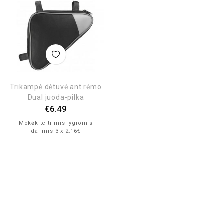
Trikampė dėtuvė ant rėmo
Dual juoda-pilka
€
6.49
Mokėkite trimis lygiomis
dalimis 3 x 2.16€