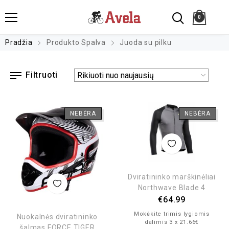
0
Pradžia
Produkto Spalva
Juoda su pilku
Filtruoti
NEBĖRA
NEBĖRA
Dviratininko marškinėliai
Northwave Blade 4
€
64.99
Mokėkite trimis lygiomis
Nuokalnės dviratininko
dalimis 3 x 21.66€
šalmas FORCE TIGER