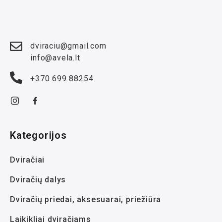
dviraciu@gmail.com
info@avela.lt
+370 699 88254
Kategorijos
Dviračiai
Dviračių dalys
Dviračių priedai, aksesuarai, priežiūra
Laikikliai dviračiams