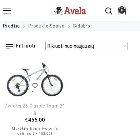
0
Pradžia
Produkto Spalva
Sidabro
Filtruoti
Dviratis 26 Classic Team 21
g
€
456.00
Mokėkite trimis lygiomis
dalimis 3 x 152.00€