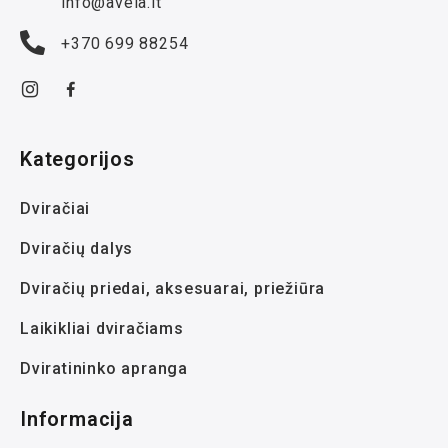
info@avela.lt
+370 699 88254
Kategorijos
Dviračiai
Dviračių dalys
Dviračių priedai, aksesuarai, priežiūra
Laikikliai dviračiams
Dviratininko apranga
Informacija