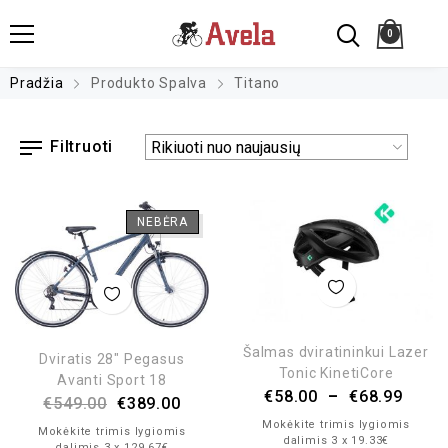
0
Pradžia
Produkto Spalva
Titano
Filtruoti
NEBĖRA
Šalmas dviratininkui Lazer
Dviratis 28″ Pegasus
Tonic KinetiCore
Avanti Sport 18
€
58.00
–
€
68.99
€
549.00
€
389.00
Mokėkite trimis lygiomis
Mokėkite trimis lygiomis
dalimis 3 x 19.33€
dalimis 3 x 129.67€