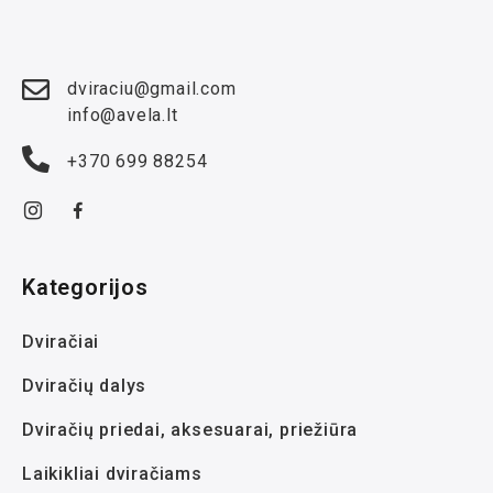
dviraciu@gmail.com
info@avela.lt
+370 699 88254
Kategorijos
Dviračiai
Dviračių dalys
Dviračių priedai, aksesuarai, priežiūra
Laikikliai dviračiams