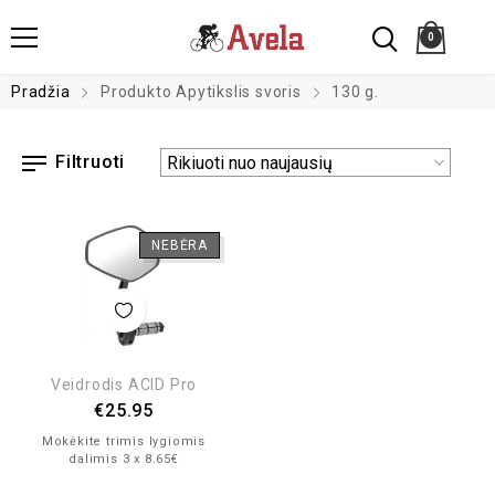
0
Pradžia
Produkto Apytikslis svoris
130 g.
Filtruoti
NEBĖRA
Veidrodis ACID Pro
€
25.95
Mokėkite trimis lygiomis
dalimis 3 x 8.65€