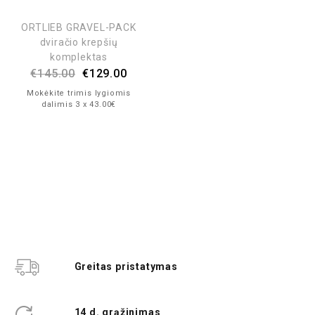
ORTLIEB GRAVEL-PACK
dviračio krepšių
komplektas
€
145.00
€
129.00
Mokėkite trimis lygiomis
dalimis 3 x 43.00€
Greitas pristatymas
14 d. grąžinimas