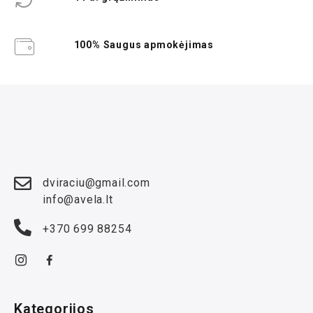
100% Saugus apmokėjimas
dviraciu@gmail.com
info@avela.lt
+370 699 88254
Kategorijos