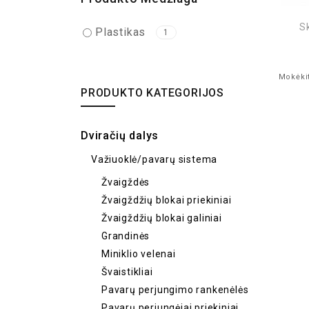
S
Plastikas
1
Mokėkit
PRODUKTO KATEGORIJOS
Dviračių dalys
Važiuoklė/pavarų sistema
Žvaigždės
Žvaigždžių blokai priekiniai
Žvaigždžių blokai galiniai
Grandinės
Miniklio velenai
Švaistikliai
Pavarų perjungimo rankenėlės
Pavarų perjungėjai priekiniai