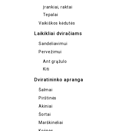
Įrankiai, raktai
Tepalai
Vaikiškos kėdutės
Laikikliai dviračiams
Sandėliavimui
Pervežimui
Ant grąžulo
Kiti
Dviratininko apranga
Šalmai
Pirštinės
Akiniai
Šortai
Marškinėliai
Kojinės