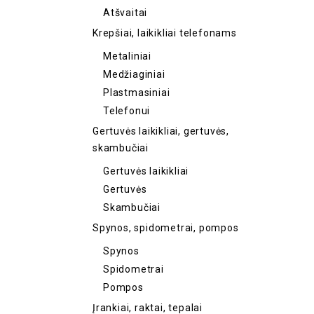
Atšvaitai
Krepšiai, laikikliai telefonams
Metaliniai
Medžiaginiai
Plastmasiniai
Telefonui
Gertuvės laikikliai, gertuvės,
skambučiai
Gertuvės laikikliai
Gertuvės
Skambučiai
Spynos, spidometrai, pompos
Spynos
Spidometrai
Pompos
Įrankiai, raktai, tepalai