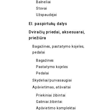
Balneliai
Stovai
Užspaudėjai
El. paspirtukų dalys
Dviračių priedai, aksesuarai,
priežiūra
Bagažinės, pastatymo kojelės,
pedalai
Bagažinės
Pastatymo kojelės
Pedalai
Skydeliai/purvasaugiai
Apšvietimas, atšvaitai
Priekiniai žibintai
Galiniai žibintai
Apšvietimo komplektai