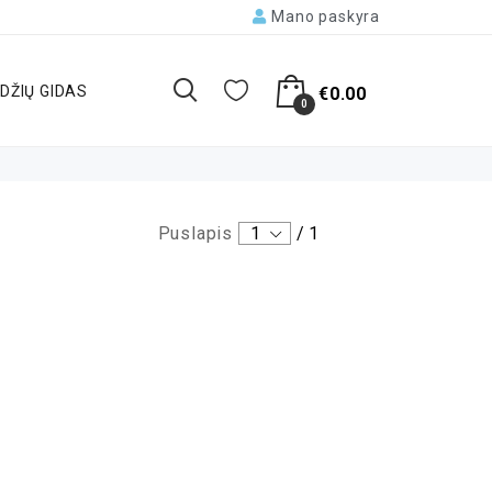
Mano paskyra
DŽIŲ GIDAS
€
0.00
0
Puslapis
1
/
1