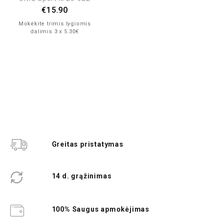
€
15.90
Mokėkite trimis lygiomis
dalimis 3 x 5.30€
Greitas pristatymas
14 d. grąžinimas
100% Saugus apmokėjimas