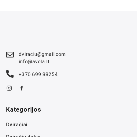
dviraciu@gmail.com
info@avela.lt
+370 699 88254
Kategorijos
Dviračiai
Dviračių dalys