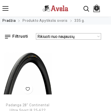
0
Pradžia
Produkto Apytikslis svoris
335 g.
Filtruoti
Padanga 28″ Continental
Ultra Sport III 25-622