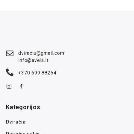
dviraciu@gmail.com
info@avela.lt
+370 699 88254
Kategorijos
Dviračiai
Dviračių dalys