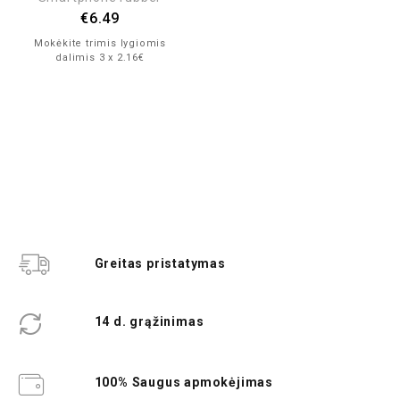
€
6.49
Mokėkite trimis lygiomis
dalimis 3 x 2.16€
Greitas pristatymas
14 d. grąžinimas
100% Saugus apmokėjimas