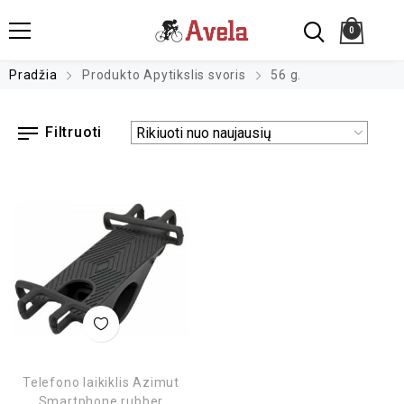
0
Pradžia
Produkto Apytikslis svoris
56 g.
Filtruoti
Telefono laikiklis Azimut
Smartphone rubber