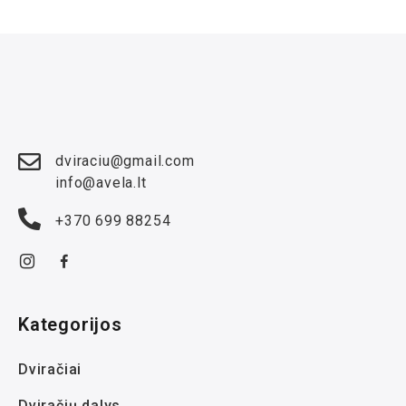
dviraciu@gmail.com
info@avela.lt
+370 699 88254
Kategorijos
Dviračiai
Dviračių dalys