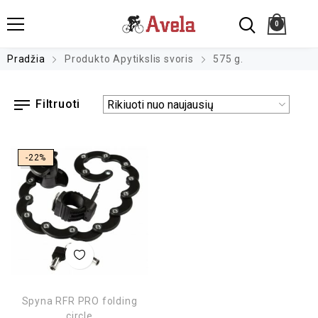
0
Pradžia
Produkto Apytikslis svoris
575 g.
Filtruoti
-22%
Spyna RFR PRO folding
circle