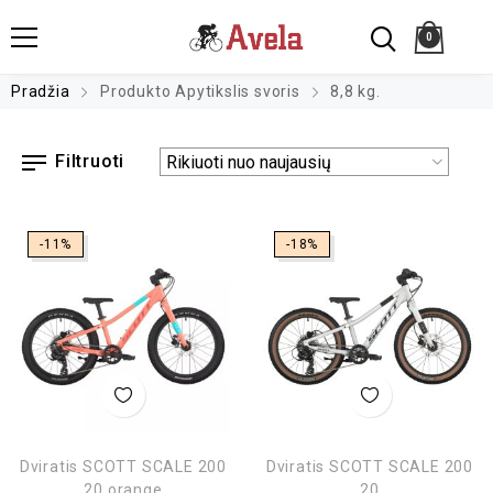
0
Pradžia
Produkto Apytikslis svoris
8,8 kg.
Filtruoti
-11%
-18%
Dviratis SCOTT SCALE 200
Dviratis SCOTT SCALE 200
20 orange
20