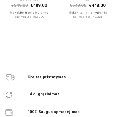
€
549.00
€
489.00
€
549.00
€
448.00
Mokėkite trimis lygiomis
Mokėkite trimis lygiomis
dalimis 3 x 163.00€
dalimis 3 x 149.33€
Greitas pristatymas
14 d. grąžinimas
100% Saugus apmokėjimas