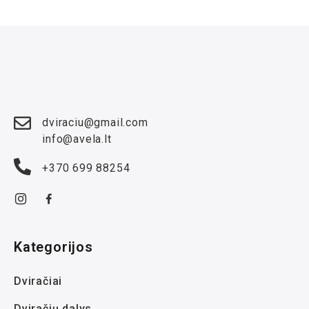
dviraciu@gmail.com
info@avela.lt
+370 699 88254
Kategorijos
Dviračiai
Dviračių dalys