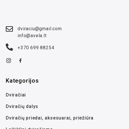
dviraciu@gmail.com
info@avela.lt
+370 699 88254
Kategorijos
Dviračiai
Dviračių dalys
Dviračių priedai, aksesuarai, priežiūra