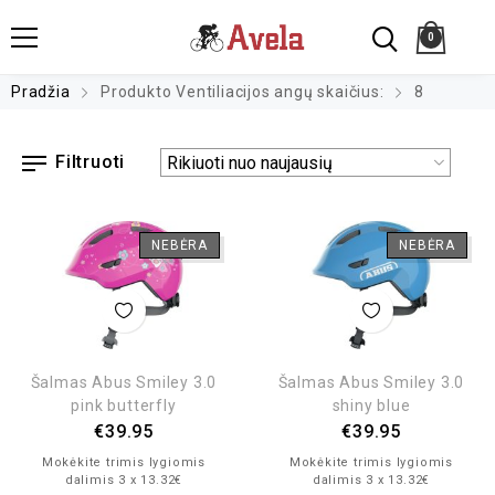
0
Pradžia
Produkto Ventiliacijos angų skaičius:
8
Filtruoti
NEBĖRA
NEBĖRA
Šalmas Abus Smiley 3.0
Šalmas Abus Smiley 3.0
pink butterfly
shiny blue
€
39.95
€
39.95
Mokėkite trimis lygiomis
Mokėkite trimis lygiomis
dalimis 3 x 13.32€
dalimis 3 x 13.32€