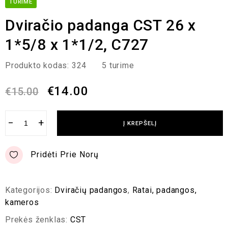
TURIME
Dviračio padanga CST 26 x
1*5/8 x 1*1/2, C727
Produkto kodas:
324
5 turime
€
14.00
€
15.00
−
+
Į KREPŠELĮ
Pridėti Prie Norų
Kategorijos:
Dviračių padangos
,
Ratai, padangos,
kameros
Prekės ženklas:
CST