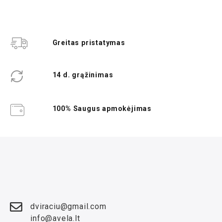
Greitas pristatymas
14 d. grąžinimas
100% Saugus apmokėjimas
dviraciu@gmail.com
info@avela.lt