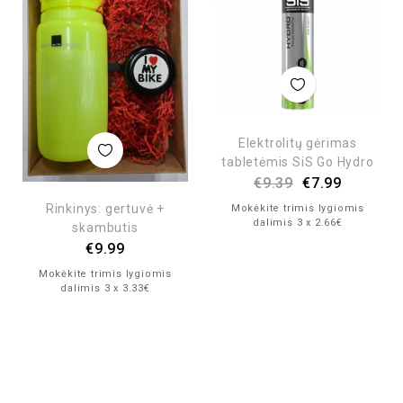
Elektrolitų gėrimas
tabletėmis SiS Go Hydro
€
9.39
€
7.99
Rinkinys: gertuvė +
Mokėkite trimis lygiomis
dalimis 3 x 2.66€
skambutis
€
9.99
Mokėkite trimis lygiomis
dalimis 3 x 3.33€