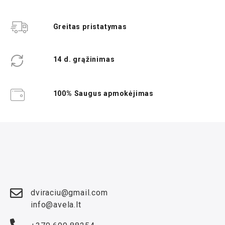
Greitas pristatymas
14 d. grąžinimas
100% Saugus apmokėjimas
dviraciu@gmail.com
info@avela.lt