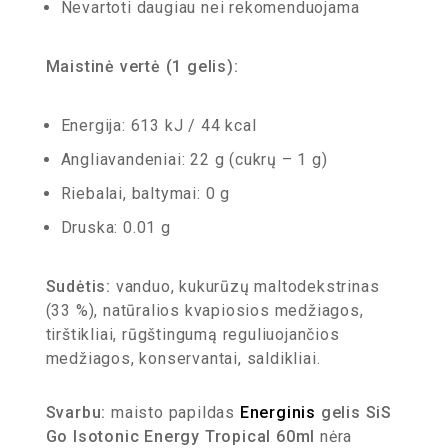
Nevartoti daugiau nei rekomenduojama
Maistinė vertė (1 gelis):
Energija: 613 kJ / 44 kcal
Angliavandeniai: 22 g (cukrų – 1 g)
Riebalai, baltymai: 0 g
Druska: 0.01 g
Sudėtis:
vanduo, kukurūzų maltodekstrinas
(33 %), natūralios kvapiosios medžiagos,
tirštikliai, rūgštingumą reguliuojančios
medžiagos, konservantai, saldikliai.
Svarbu:
maisto papildas
Energinis
gelis SiS
Go Isotonic Energy Tropical 60ml
nėra