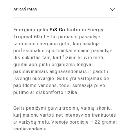
APRAŠYMAS
Energinis gelis
SiS Go
Isotonic Energy
Tropical 60ml
– tai pirmasis pasaulyje
izotoninis energinis gelis, kurį naudoja
profesionalūs sportininkai visame pasaulyje.
Jis sukurtas tam, kad fizinio krūvio metu
greitai aprūpintų organizmą lengvai
pasisavinamais angliavandeniais ir padėtų
išvengti nuovargio. Gelis yra vartojamas be
papildomo vandens, todėl sumažėja pilvo
pūtimo ar diskomforto rizika.
Gelis pasižymi gaiviu tropinių vaisių skoniu,
kurį malonu vartoti net intensyvios treniruotės
ar varžybų metu. Vienoje porcijoje – 22 gramai
angliavandenių.