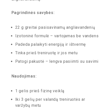
Pagrindinės savybės:
22 g greitai pasisavinamų angliavandenių
Izotoninė formulė – vartojamas be vandens
Padeda palaikyti energiją ir ištvermę
Tinka prieš treniruotę ir jos metu
Patogi pakuotė – lengva pasiimti su savimi
Naudojimas:
1 gelis prieš fizinę veiklą
Iki 3 gelių per valandą treniruotės ar
varžybų metu